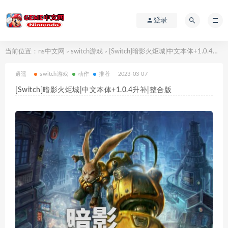
登录
当前位置：
ns中文网
switch游戏
[Switch]暗影火炬城|中文本体+1.0.4升补|整合版
>
>
逍遥
switch游戏
动作
推荐
2023-03-07
[Switch]暗影火炬城|中文本体+1.0.4升补|整合版