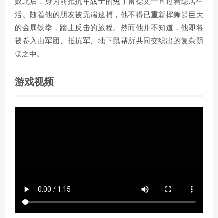
败北后，身为前抵抗军战士的兔子雷德文一直过着隐居生
活。随着他的朋友被无端逮捕，他不得已重新挥舞起巨大
的金属铁拳，踏上反击的旅程。然而他并不知道，他即将
被卷入由军团、抵抗军、地下鼠帮所共同交织出的复杂阴
谋之中。
游戏视频