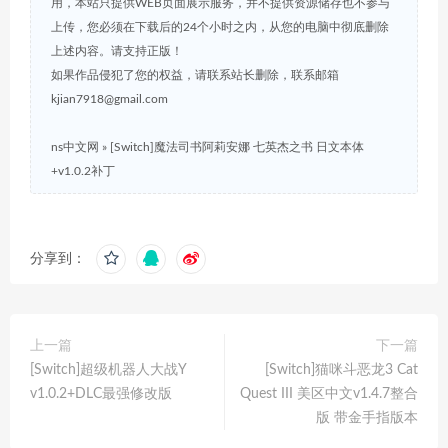
用，本站只提供WEB页面展示服务，并不提供资源储存也不参与
上传，您必须在下载后的24个小时之内，从您的电脑中彻底删除
上述内容。请支持正版！
如果作品侵犯了您的权益，请联系站长删除，联系邮箱
kjian7918@gmail.com
ns中文网
»
[Switch]魔法司书阿莉安娜 七英杰之书 日文本体
+v1.0.2补丁
分享到：
上一篇
下一篇
[Switch]超级机器人大战Y
[Switch]猫咪斗恶龙3 Cat
v1.0.2+DLC最强修改版
Quest III 美区中文v1.4.7整合
版 带金手指版本