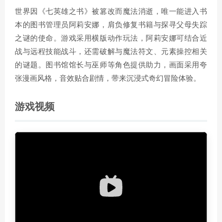
世界因《七英雄之书》被篡改而魔法消逝，唯一能进入书
本的图书管理员阿莉安娜，肩负修复书籍与探寻父母失踪
之谜的使命。游戏采用横版动作玩法，阿莉安娜可结合近
战与远程技能战斗，还需破解与魔法符文、元素操控相关
的谜题。图书馆馆长与巫师等角色提供助力，画面采用夸
张漫画风格，音效贴合剧情，带来沉浸式奇幻冒险体验。
游戏视频