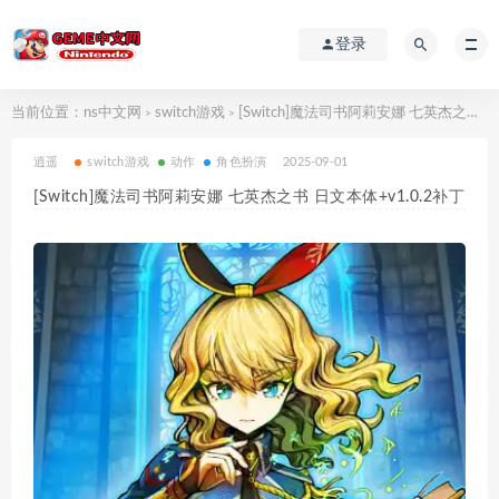
登录
当前位置：
ns中文网
switch游戏
[Switch]魔法司书阿莉安娜 七英杰之书 日文本体+v1.0.2补丁
>
>
逍遥
switch游戏
动作
角色扮演
2025-09-01
[Switch]魔法司书阿莉安娜 七英杰之书 日文本体+v1.0.2补丁