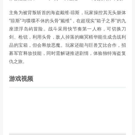
主角为被背叛斩首的海盗戴维·琼斯，玩家操控其无头躯体
“琼斯”与喋喋不休的头骨“戴维”，在超现实“箱子之界”的九
座漂浮岛屿冒险。战斗采用快节奏第一人称，可切换刀
剑、枪铳，利用头骨，敌人掉落的幽冥精华能生成含战利
品的宝箱，但会释放恶魔。玩家还能与巨兽艾比合作，招
募军官释放技能，同时需解谜推进剧情，体验独特海盗复
仇之旅。
游戏视频