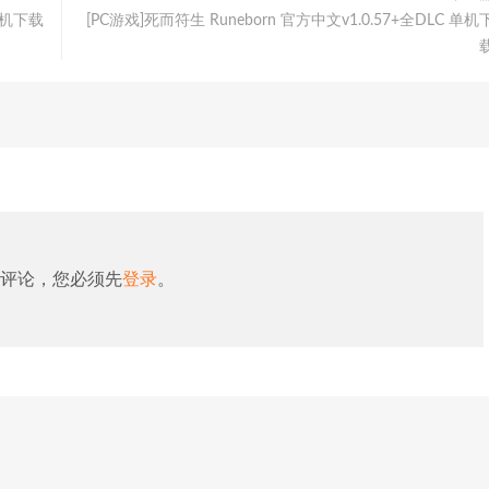
 单机下载
[PC游戏]死而符生 Runeborn 官方中文v1.0.57+全DLC 单机
评论，您必须先
登录
。