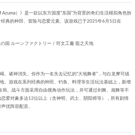
dians of Azuma）》是一款以东方国度“东国”为背景的奇幻生活模拟角色扮
经典的种田、冒险与恋爱元素。该游戏已于2025年6月5日在
zuma / 龍の国 ルーンファクトリー / 符文工廠 龍之天地
枯竭、诸神消失。你作为一名失去记忆的“大地舞者”，与白龙摩可绒
土地。游戏在系列经典的种田、钓鱼、料理等生活玩法基础上，新增
筑布局。战斗方面采用自由视角动作玩法，并可通过剑舞、扇舞等不
恋爱对象多达12位以上（含神明、武士、阴阳师等），所有剧情
华声优阵容配音。