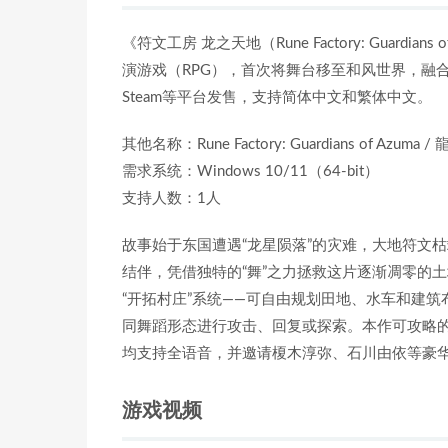
《符文工房 龙之天地（Rune Factory: Guar
演游戏（RPG），首次将舞台移至和风世界，融合
Steam等平台发售，支持简体中文和繁体中文。
其他名称：Rune Factory: Guardians of A
需求系统：Windows 10/11（64-bit）
支持人数：1人
故事始于东国遭遇“龙星陨落”的灾难，大地符文
结伴，凭借独特的“舞”之力拯救这片逐渐凋零的
“开拓村庄”系统——可自由规划田地、水车和建
同舞蹈形态进行攻击、回复或探索。本作可攻略的
均支持全语音，并邀请榎木淳弥、石川由依等豪
游戏视频