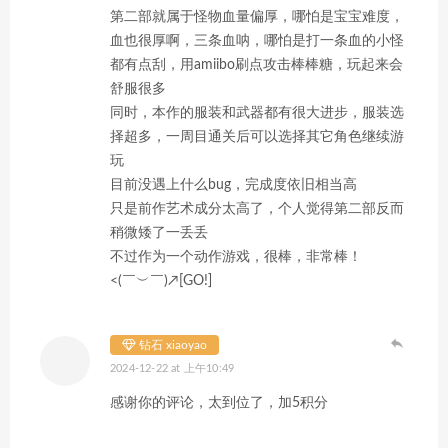
第二部就属于怪物血量偏厚，哪怕是宝宝难度，
血也很厚啊，三条血呐，哪怕是打一条血的小怪
都有点刮，用amiibo刷点攻击棒棒糖，玩起来会
舒服很多
同时，本作的服装和武器都有很大进步，服装选
择超多，一周目通关后可以选择其它角色继续游
玩
目前没遇上什么bug，完成度依旧相当高
只是前作艺术成分太高了，个人觉得第二部反而
稍微矮了一丢丢
不过作为一个动作游戏，很棒，非常棒！
<(￣︶￣)↗[GO!]
钻石 xiaoyao
2024-12-22 at 上午10:49
感谢你的评论，太到位了，加5积分