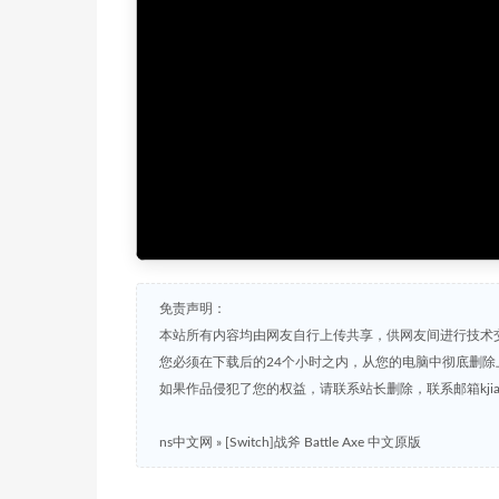
免责声明：
本站所有内容均由网友自行上传共享，供网友间进行技术
您必须在下载后的24个小时之内，从您的电脑中彻底删除
如果作品侵犯了您的权益，请联系站长删除，联系邮箱kjian791
ns中文网
»
[Switch]战斧 Battle Axe 中文原版