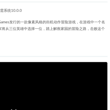
系统10.0.0
Numskull Games发行的一款像素风格的街机动作冒险游戏，在游戏中一个名
园，玩家将从三位英雄中选择一位，踏上解救家园的冒险之路，击败这个