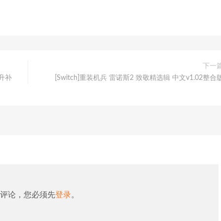
下一
0升补
[Switch]重装机兵 雷诺斯2 致敬精选辑 中文v1.02整合
评论，您必须先
登录
。