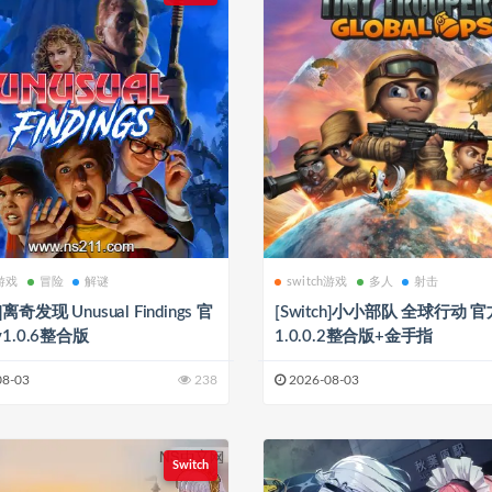
h游戏
冒险
解谜
switch游戏
多人
射击
h]离奇发现 Unusual Findings 官
[Switch]小小部队 全球行动 
1.0.6整合版
1.0.0.2整合版+金手指
08-03
238
2026-08-03
Switch