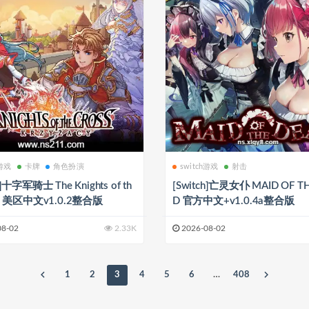
h游戏
卡牌
角色扮演
switch游戏
射击
h]十字军骑士 The Knights of th
[Switch]亡灵女仆 MAID OF T
ss 美区中文v1.0.2整合版
D 官方中文+v1.0.4a整合版
08-02
2.33K
2026-08-02
1
2
3
4
5
6
…
408