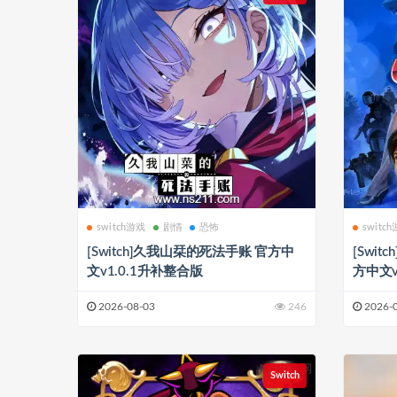
switch游戏
剧情
恐怖
switc
[Switch]久我山栞的死法手账 官方中
[Switc
文v1.0.1升补整合版
方中文v
2026-08-03
246
2026-
Switch