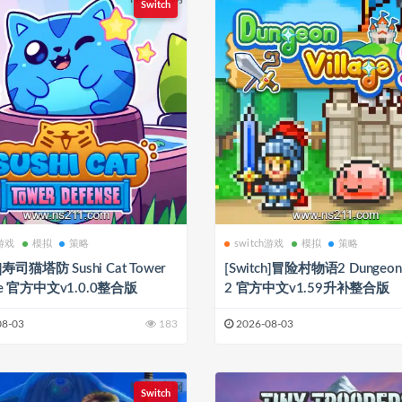
Switch
h游戏
模拟
策略
switch游戏
模拟
策略
h]寿司猫塔防 Sushi Cat Tower
[Switch]冒险村物语2 Dungeon V
se 官方中文v1.0.0整合版
2 官方中文v1.59升补整合版
08-03
183
2026-08-03
Switch