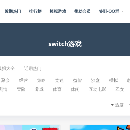
近期热门
排行榜
模拟游戏
赞助会员
签到-QQ群
switch游戏
模拟大全
近期热门
聚会
经营
策略
竞速
益智
沙盒
模拟
剧情
冒险
养成
体育
休闲
互动电影
乙女
热度